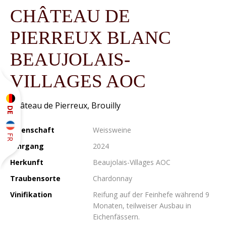
CHÂTEAU DE
PIERREUX BLANC
BEAUJOLAIS-
VILLAGES AOC
Château de Pierreux, Brouilly
DE
Eigenschaft
Weissweine
FR
Jahrgang
2024
Herkunft
Beaujolais-Villages AOC
Traubensorte
Chardonnay
Vinifikation
Reifung auf der Feinhefe während 9
Monaten, teilweiser Ausbau in
Eichenfässern.