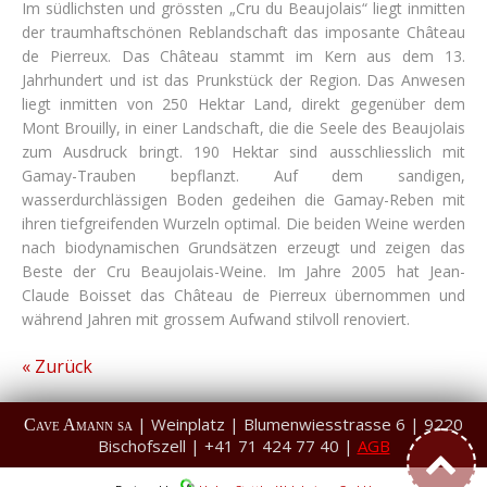
Im südlichsten und grössten „Cru du Beaujolais“ liegt inmitten
der traumhaftschönen Reblandschaft das imposante Château
de Pierreux. Das Château stammt im Kern aus dem 13.
Jahrhundert und ist das Prunkstück der Region. Das Anwesen
liegt inmitten von 250 Hektar Land, direkt gegenüber dem
Mont Brouilly, in einer Landschaft, die die Seele des Beaujolais
zum Ausdruck bringt. 190 Hektar sind ausschliesslich mit
Gamay-Trauben bepflanzt. Auf dem sandigen,
wasserdurchlässigen Boden gedeihen die Gamay-Reben mit
ihren tiefgreifenden Wurzeln optimal. Die beiden Weine werden
nach biodynamischen Grundsätzen erzeugt und zeigen das
Beste der Cru Beaujolais-Weine. Im Jahre 2005 hat Jean-
Claude Boisset das Château de Pierreux übernommen und
während Jahren mit grossem Aufwand stilvoll renoviert.
« Zurück
| Weinplatz | Blumenwiesstrasse 6 | 9220
Cave Amann sa
Bischofszell | +41 71 424 77 40 |
AGB