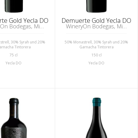
te Gold Yecla DO
Demuerte Gold Yecla DO
WineryOn Bodegas, Mislata
WineryOn Bodegas, Mislata
trell, 30% Syrah und 20%
50% Monastrell, 30% Syrah und 20%
arnacha Tintorera
Garnacha Tintorera
75 cl
150 cl
Yecla DO
Yecla DO