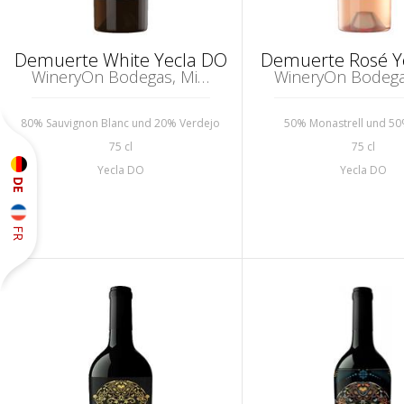
Demuerte White Yecla DO
Demuerte Rosé Y
WineryOn Bodegas, Mislata
80% Sauvignon Blanc und 20% Verdejo
50% Monastrell und 50
75 cl
75 cl
Yecla DO
Yecla DO
DE
FR