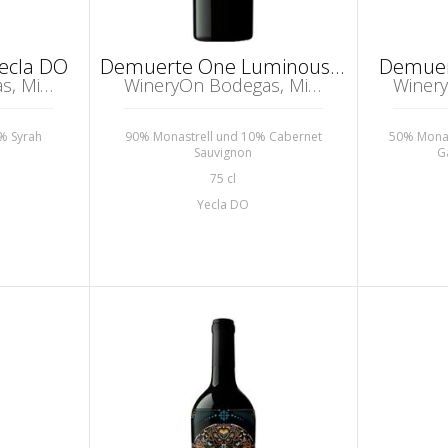
ecla DO
Demuerte One Luminous Edition Yecla DO
Demuer
WineryOn Bodegas, Mislata
WineryOn Bodegas, Mislata
% Syrah
90% Monastrell und 10% Cabernet
50% Monas
Sauvignon
G
75 cl
Yecla DO