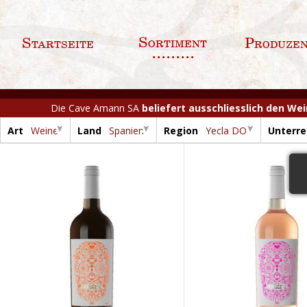
Sortiment
Startseite
Produze
Die Cave Amann SA
beliefert ausschliesslich den We
Art
Weine
Land
Spanien
Region
Yecla DO
Unterre