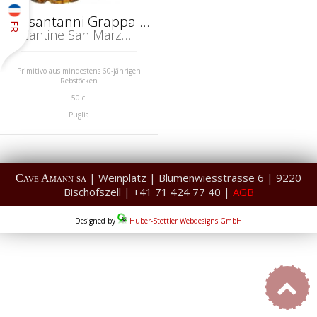
Sessantanni Grappa di Primitivo Affinata
FR
Cantine San Marzano, San Marzano di San Giuseppe, Puglia
Primitivo aus mindestens 60-jährigen
Rebstöcken
50 cl
Puglia
| Weinplatz | Blumenwiesstrasse 6 | 9220
Cave Amann sa
Bischofszell | +41 71 424 77 40 |
AGB
Designed by
Huber-Stettler Webdesigns GmbH