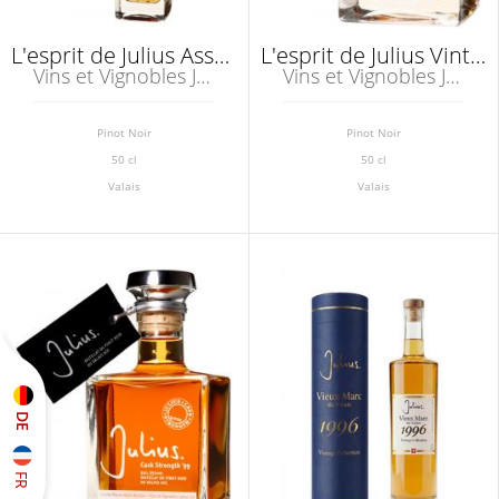
L'esprit de Julius Assemblage Distillat du Pinot Noir du Valais
L'esprit de Julius Vintage 1996 Distillat du Pinot Noir du Valais
Vins et Vignobles Julius SA, Salgesch
Vins et Vignobles Julius SA, Salgesch
Pinot Noir
Pinot Noir
50 cl
50 cl
Valais
Valais
DE
FR