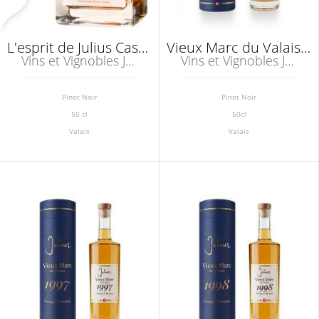
L'esprit de Julius Cask Strength Distillat du Pinot Noir du Valais
Vieux Marc du Valais 40% Vintage Collection 1996
Vins et Vignobles Julius SA, Salgesch
Vins et Vignobles Julius SA, Salgesch
Pinot Noir
Pinot Noir
50 cl
50cl
Valais
Valais