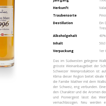
Jahrgang
199
Herkunft
Vala
Traubensorte
Pino
Destillation
Ein 
Tres
Alkoholgehalt
40% 
Inhalt
50cl
Verpackung
1er 
Das im Südwesten gelegene Wallis
grösste Weinanbaugebiet der Schw
Schweizer Weinproduktion ist au
Klima dieser Region bietet ideale
die Familie Mathier mit dem Walli
der Schweiz, eng verbunden. Eine
den Charakter und die Aromen der 
und Pioniergeist lässt das We
vernachlässigen. Neu werden er