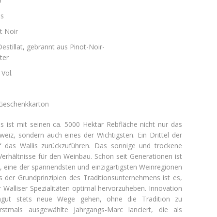
6
is
t Noir
Destillat, gebrannt aus Pinot-Noir-
ter
Vol.
Geschenkkarton
 ist mit seinen ca. 5000 Hektar Rebfläche nicht nur das
eiz, sondern auch eines der Wichtigsten. Ein Drittel der
f das Wallis zurückzuführen. Das sonnige und trockene
 Verhältnisse für den Weinbau. Schon seit Generationen ist
s, eine der spannendsten und einzigartigsten Weinregionen
s der Grundprinzipien des Traditionsunternehmens ist es,
Walliser Spezialitäten optimal hervorzuheben. Innovation
ingut stets neue Wege gehen, ohne die Tradition zu
stmals ausgewählte Jahrgangs-Marc lanciert, die als