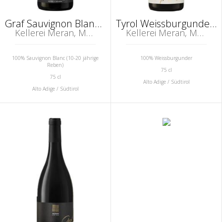
Graf Sauvignon Blanc Alto Adige DOC
Tyrol Weissburgunder Alto Adige DOC
Kellerei Meran, Marling, Südtirol (Alto Adige)
Kellerei Meran, Marling, Südtirol (Alto Adige)
100% Sauvignon Blanc (10-20 jährige
100% Weissburgunder
Reben)
75 cl
75 cl
Alto Adige / Südtirol
Alto Adige / Südtirol