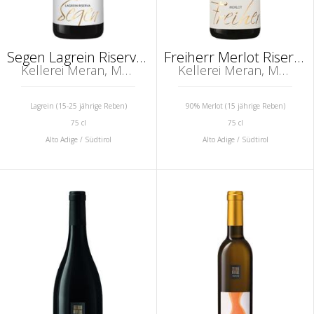
Segen Lagrein Riserva Alto Adige DOC
Freiherr Merlot Riserva Alto Adige DOC
Kellerei Meran, Marling, Südtirol (Alto Adige)
Kellerei Meran, Marling, Südtirol (Alto Adige)
Lagrein (15-25 jährige Reben)
90% Merlot (15 jährige Reben)
75 cl
75 cl
Alto Adige / Südtirol
Alto Adige / Südtirol