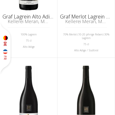
Graf Lagrein Alto Adige DOC
Graf Merlot Lagrein Alto Adige DOC
Kellerei Meran, Marling, Südtirol (Alto Adige)
Kellerei Meran, Marling, Südtirol (Alto Adige)
100% Lagrein
70% Merlot (10-20 jährige Reben) 30%
Lagrein
75 cl
DE
75 cl
Alto Adige
Alto Adige / Südtirol
FR