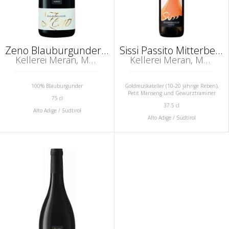
Zeno Blauburgunder Riserva Alto Adige DOC
Sissi Passito Mitterberg IGT
Kellerei Meran, Marling, Südtirol (Alto Adige)
Kellerei Meran, Marling, Südtirol (Alto Adige)
100% Blauburgunder
Goldmuskateller (10-20 jährige Reben),
Petit Manseng und Gewürztraminer
75 cl
37.5 cl
Alto Adige / Südtirol
Alto Adige / Südtirol