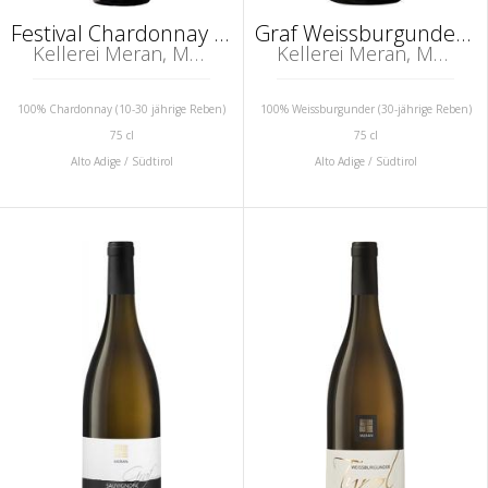
Festival Chardonnay Alto Adige DOC
Graf Weissburgunder Alto Adige DOC
Kellerei Meran, Marling, Südtirol (Alto Adige)
Kellerei Meran, Marling, Südtirol (Alto Adige)
100% Chardonnay (10-30 jährige Reben)
100% Weissburgunder (30-jährige Reben)
75 cl
75 cl
Alto Adige / Südtirol
Alto Adige / Südtirol