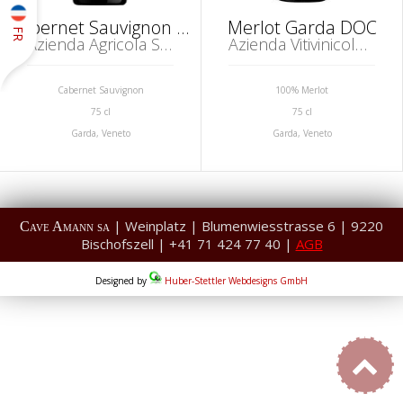
Cabernet Sauvignon Garda DOC
Merlot Garda DOC
FR
Azienda Agricola Santa Cristina, Peschiera del Garda
Azienda Vitivinicola Zenato, S. Benedetto di Lugana
Cabernet Sauvignon
100% Merlot
75 cl
75 cl
Garda, Veneto
Garda, Veneto
| Weinplatz | Blumenwiesstrasse 6 | 9220
Cave Amann sa
Bischofszell | +41 71 424 77 40 |
AGB
Designed by
Huber-Stettler Webdesigns GmbH