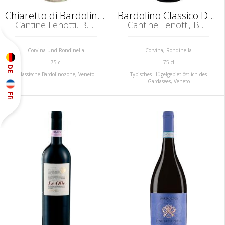
Chiaretto di Bardolino Classico DOC
Bardolino Classico DOC
Cantine Lenotti, Bardolino
Cantine Lenotti, Bardolino
Corvina und Rondinella
Corvina, Rondinella
75 cl
75 cl
DE
Klassische Bardolinozone, Veneto
Typisches Hügelgebiet östlich des
Gardasees, Veneto
FR