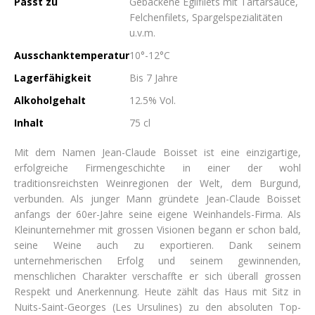
Passt zu
Gebackene Eglifilets mit Tartarsauce,
Felchenfilets, Spargelspezialitäten
u.v.m.
Ausschanktemperatur
10°-12°C
Lagerfähigkeit
Bis 7 Jahre
Alkoholgehalt
12.5% Vol.
Inhalt
75 cl
Mit dem Namen Jean-Claude Boisset ist eine einzigartige,
erfolgreiche Firmengeschichte in einer der wohl
traditionsreichsten Weinregionen der Welt, dem Burgund,
verbunden. Als junger Mann gründete Jean-Claude Boisset
anfangs der 60er-Jahre seine eigene Weinhandels-Firma. Als
Kleinunternehmer mit grossen Visionen begann er schon bald,
seine Weine auch zu exportieren. Dank seinem
unternehmerischen Erfolg und seinem gewinnenden,
menschlichen Charakter verschaffte er sich überall grossen
Respekt und Anerkennung. Heute zählt das Haus mit Sitz in
Nuits-Saint-Georges (Les Ursulines) zu den absoluten Top-