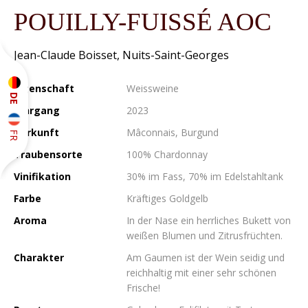
POUILLY-FUISSÉ AOC
Jean-Claude Boisset, Nuits-Saint-Georges
Eigenschaft
Weissweine
DE
Jahrgang
2023
FR
Herkunft
Mâconnais, Burgund
Traubensorte
100% Chardonnay
Vinifikation
30% im Fass, 70% im Edelstahltank
Farbe
Kräftiges Goldgelb
Aroma
In der Nase ein herrliches Bukett von
weißen Blumen und Zitrusfrüchten.
Charakter
Am Gaumen ist der Wein seidig und
reichhaltig mit einer sehr schönen
Frische!