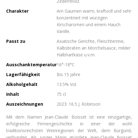
Zedernholz.
Charakter
Am Gaumen warm, kraftvoll und sehr
konzentriert mit würzigen
Kirscharomen und einem Hauch
Vanille.
Passt zu
Asiatische Gerichte, Fleischterrine,
Kalbsbraten an Morchelsauce, milder
Halbhartkäse u.v.m.
Ausschanktemperatur
16°-18°C
Lagerfähigkeit
Bis 15 Jahre
Alkoholgehalt
13.5% Vol.
Inhalt
75 cl
Auszeichnungen
2023: 16.5 J. Robinson
Mit dem Namen Jean-Claude Boisset ist eine einzigartige,
erfolgreiche Firmengeschichte in einer der wohl
traditionsreichsten Weinregionen der Welt, dem Burgund,
verbunden. Als junger Mann gründete Jean-Claude Boisset