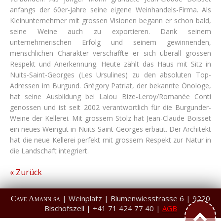
anfangs der 60er-Jahre seine eigene Weinhandels-Firma. Als
Kleinunternehmer mit grossen Visionen begann er schon bald,
seine Weine auch zu exportieren. Dank seinem
unternehmerischen Erfolg und seinem gewinnenden,
menschlichen Charakter verschaffte er sich überall grossen
Respekt und Anerkennung. Heute zählt das Haus mit Sitz in
Nuits-Saint-Georges (Les Ursulines) zu den absoluten Top-
Adressen im Burgund. Grégory Patriat, der bekannte Önologe,
hat seine Ausbildung bei Lalou Bize-Leroy/Romanée Conti
genossen und ist seit 2002 verantwortlich für die Burgunder-
Weine der Kellerei. Mit grossem Stolz hat Jean-Claude Boisset
ein neues Weingut in Nuits-Saint-Georges erbaut. Der Architekt
hat die neue Kellerei perfekt mit grossem Respekt zur Natur in
die Landschaft integriert.
« Zurück
| Weinplatz | Blumenwiesstrasse 6 | 9220
Cave Amann sa
Bischofszell | +41 71 424 77 40 |
AGB