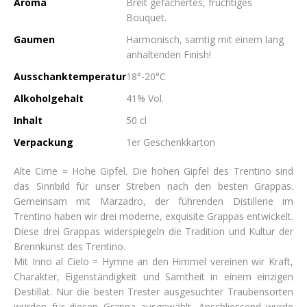
Aroma
Breit gefächertes, fruchtiges
Bouquet.
Gaumen
Harmonisch, samtig mit einem lang
anhaltenden Finish!
Ausschanktemperatur
18°-20°C
Alkoholgehalt
41% Vol.
Inhalt
50 cl
Verpackung
1er Geschenkkarton
Alte Cime = Hohe Gipfel. Die hohen Gipfel des Trentino sind
das Sinnbild für unser Streben nach den besten Grappas.
Gemeinsam mit Marzadro, der führenden Distillerie im
Trentino haben wir drei moderne, exquisite Grappas entwickelt.
Diese drei Grappas widerspiegeln die Tradition und Kultur der
Brennkunst des Trentino.
Mit Inno al Cielo = Hymne an den Himmel vereinen wir Kraft,
Charakter, Eigenständigkeit und Samtheit in einem einzigen
Destillat. Nur die besten Trester ausgesuchter Traubensorten
wurden für diesen Grappa ausgewählt. Anschliessend wurde