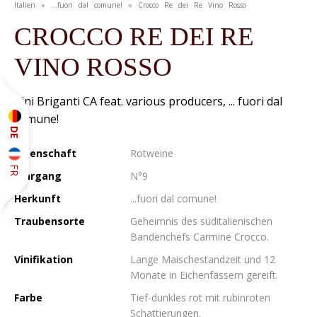
Italien » ...fuori dal comune! » Crocco Re dei Re Vino Rosso
CROCCO RE DEI RE
VINO ROSSO
Vini Briganti CA feat. various producers, ... fuori dal
comune!
DE
Eigenschaft
Rotweine
FR
Jahrgang
N°9
Herkunft
...fuori dal comune!
Traubensorte
Geheimnis des süditalienischen
Bandenchefs Carmine Crocco.
Vinifikation
Lange Maischestandzeit und 12
Monate in Eichenfässern gereift.
Farbe
Tief-dunkles rot mit rubinroten
Schattierungen.