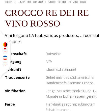
Italien » ...fuori dal comune! » Crocco Re dei Re Vino Rosso
CROCCO RE DEI RE
VINO ROSSO
Vini Briganti CA feat. various producers, ... fuori dal
comune!
DE
Eigenschaft
Rotweine
Jahrgang
N°9
FR
Herkunft
...fuori dal comune!
Traubensorte
Geheimnis des süditalienischen
Bandenchefs Carmine Crocco.
Vinifikation
Lange Maischestandzeit und 12
Monate in Eichenfässern gereift.
Farbe
Tief-dunkles rot mit rubinroten
Schattierungen.