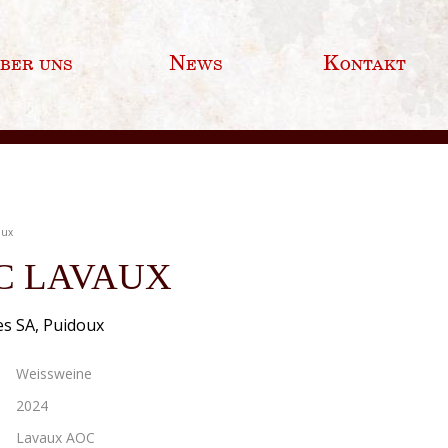
ber uns
News
Kontakt
aux
C LAVAUX
es SA, Puidoux
Weissweine
2024
Lavaux AOC