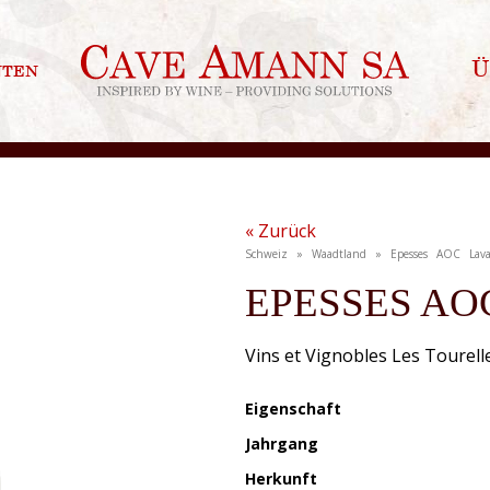
nten
Ü
« Zurück
Schweiz » Waadtland » Epesses AOC Lav
EPESSES AO
Vins et Vignobles Les Tourell
Eigenschaft
Jahrgang
Herkunft