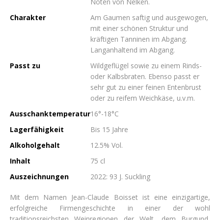
Noten von Nelken.
Charakter
Am Gaumen saftig und ausgewogen,
mit einer schönen Struktur und
kräftigen Tanninen im Abgang.
Langanhaltend im Abgang.
Passt zu
Wildgeflügel sowie zu einem Rinds-
oder Kalbsbraten. Ebenso passt er
sehr gut zu einer feinen Entenbrust
oder zu reifem Weichkäse, u.v.m.
Ausschanktemperatur
16°-18°C
Lagerfähigkeit
Bis 15 Jahre
Alkoholgehalt
12.5% Vol.
Inhalt
75 cl
Auszeichnungen
2022: 93 J. Suckling
Mit dem Namen Jean-Claude Boisset ist eine einzigartige,
erfolgreiche Firmengeschichte in einer der wohl
traditionsreichsten Weinregionen der Welt, dem Burgund,