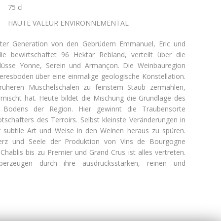
75 cl
HAUTE VALEUR ENVIRONNEMENTAL
ter Generation von den Gebrüdern Emmanuel, Eric und
e bewirtschaftet 96 Hektar Rebland, verteilt über die
Flüsse Yonne, Serein und Armançon. Die Weinbauregion
eresboden über eine einmalige geologische Konstellation.
rüheren Muschelschalen zu feinstem Staub zermahlen,
rmischt hat. Heute bildet die Mischung die Grundlage des
en Bodens der Region. Hier gewinnt die Traubensorte
schafters des Terroirs. Selbst kleinste Veränderungen in
 subtile Art und Weise in den Weinen heraus zu spüren.
erz und Seele der Produktion von Vins de Bourgogne
Chablis bis zu Premier und Grand Crus ist alles vertreten.
berzeugen durch ihre ausdrucksstarken, reinen und