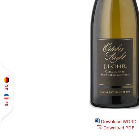
DE
FR
Download WORD
Download PDF