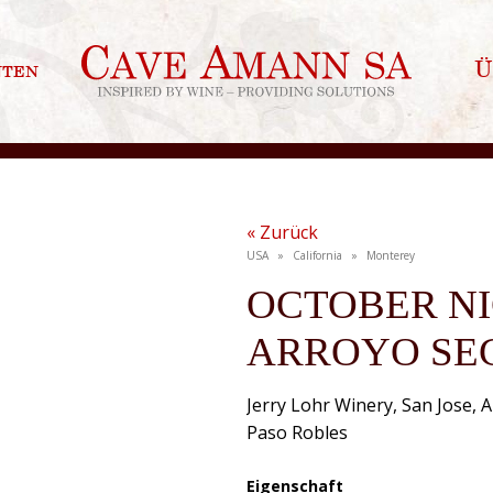
nten
Ü
« Zurück
USA » California » Monterey
OCTOBER N
ARROYO SE
Jerry Lohr Winery, San Jose, 
Paso Robles
Eigenschaft