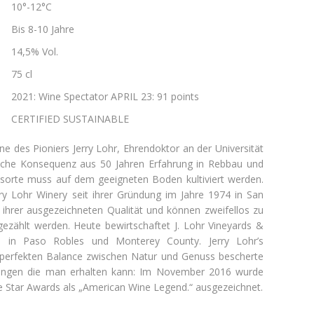
10°-12°C
Bis 8-10 Jahre
14,5% Vol.
75 cl
2021: Wine Spectator APRIL 23: 91 points
CERTIFIED SUSTAINABLE
ne des Pioniers Jerry Lohr, Ehrendoktor an der Universität
ogische Konsequenz aus 50 Jahren Erfahrung in Rebbau und
ensorte muss auf dem geeigneten Boden kultiviert werden.
rry Lohr Winery seit ihrer Gründung im Jahre 1974 in San
 ihrer ausgezeichneten Qualität und können zweifellos zu
gezählt werden. Heute bewirtschaftet J. Lohr Vineyards &
 in Paso Robles und Monterey County. Jerry Lohr’s
perfekten Balance zwischen Natur und Genuss bescherte
ungen die man erhalten kann: Im November 2016 wurde
e Star Awards als „American Wine Legend.“ ausgezeichnet.