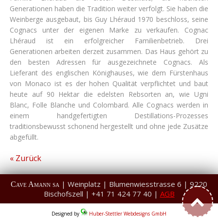
Generationen haben die Tradition weiter verfolgt. Sie haben die
Weinberge ausgebaut, bis Guy Lhéraud 1970 beschloss, seine
Cognacs unter der eigenen Marke zu verkaufen. Cognac
Lhéraud ist ein erfolgreicher Familienbetrieb. Drei
Generationen arbeiten derzeit zusammen. Das Haus gehört zu
den besten Adressen für ausgezeichnete Cognacs. Als
Lieferant des englischen Könighauses, wie dem Fürstenhaus
von Monaco ist es der hohen Qualität verpflichtet und baut
heute auf 90 Hektar die edelsten Rebsorten an, wie Ugni
Blanc, Folle Blanche und Colombard. Alle Cognacs werden in
einem handgefertigten Destillations-Prozesses
traditionsbewusst schonend hergestellt und ohne jede Zusätze
abgefüllt.
« Zurück
| Weinplatz | Blumenwiesstrasse 6 | 9220
Cave Amann sa
Bischofszell | +41 71 424 77 40 |
AGB
Designed by
Huber-Stettler Webdesigns GmbH