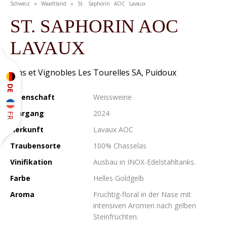
Schweiz » Waadtland » St. Saphorin AOC Lavaux
ST. SAPHORIN AOC
LAVAUX
Vins et Vignobles Les Tourelles SA, Puidoux
DE
Eigenschaft
Weissweine
Jahrgang
2024
FR
Herkunft
Lavaux AOC
Traubensorte
100% Chasselas
Vinifikation
Ausbau in INOX-Edelstahltanks.
Farbe
Helles Goldgelb
Aroma
Fruchtig-floral in der Nase mit
intensiven Aromen nach gelben
Steinfrüchten.